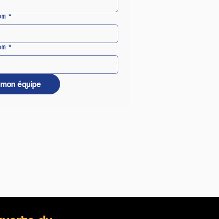
om
*
om
*
e mon équipe