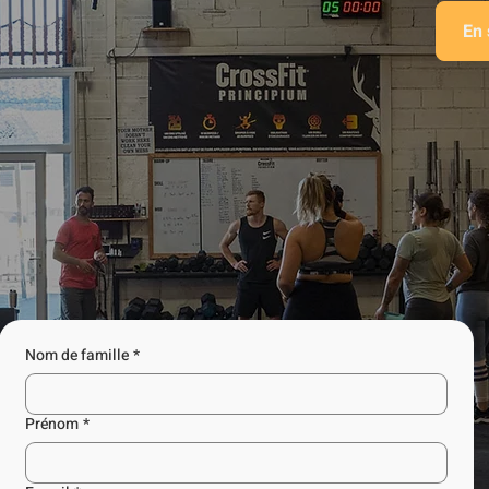
En 
Tu souhaites rejoindre une salle de
sport qui te fait atteindre tes
objectifs
?
Nom de famille
*
Prénom
*