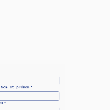
 Nom et prénom
*
om
*