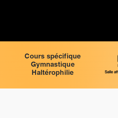
Cours spécifique
Gymnastique
Haltérophilie