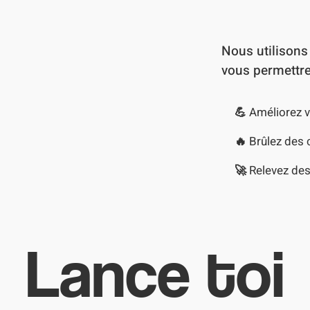
Nous utilisons
ement,
vous permettre
nctionne vraiment
,
💪 Améliorez v
s de santé.
🔥 Brûlez des c
🚀 Relevez des
Lance toi