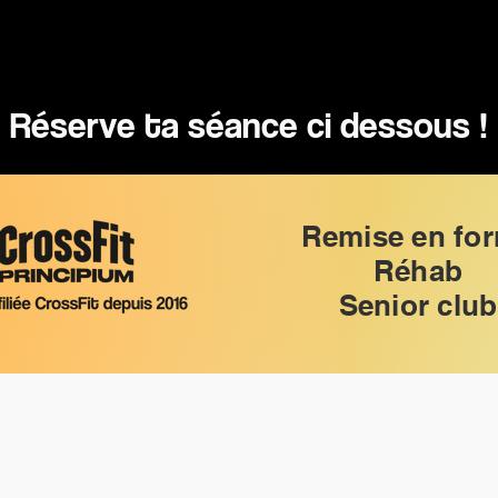
Réserve ta séance ci dessous !
Remise en fo
Réhab
Senior club